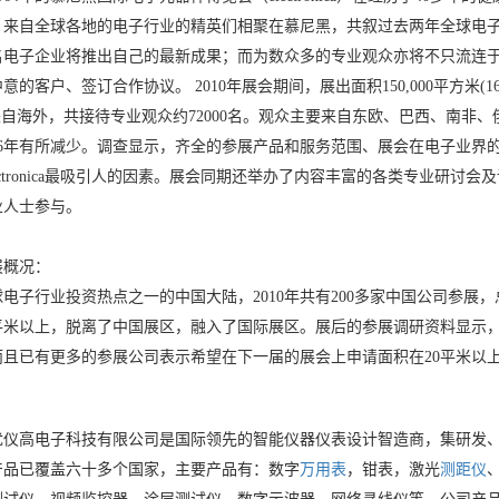
，来自全球各地的电子行业的精英们相聚在慕尼黑，共叙过去两年全球电
名电子企业将推出自己的最新成果；而为数众多的专业观众亦将不只流连
意的客户、签订合作协议。 2010年展会期间，展出面积150,000平方米(
来自海外，共接待专业观众约72000名。观众主要来自东欧、巴西、南
06年有所减少。调查显示，齐全的参展产品和服务范围、展会在电子业界
lectronica最吸引人的因素。展会同期还举办了内容丰富的各类专业研
业人士参与。
展概况：
电子行业投资热点之一的中国大陆，2010年共有200多家中国公司参展，
0平米以上，脱离了中国展区，融入了国际展区。展后的参展调研资料显示，
而且已有更多的参展公司表示希望在下一届的展会上申请面积在20平米以
优仪高电子科技有限公司是国际领先的智能仪器仪表设计智造商，集研发
产品已覆盖六十多个国家，主要产品有：数字
万用表
，钳表，激光
测距仪