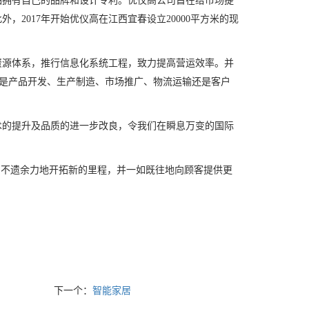
品拥有自己的品牌和设计专利。优仪高公司旨在给市场提
2017年开始优仪高在江西宜春设立20000平方米的现
资源体系，推行信息化系统工程，致力提高营运效率。并
无论是产品开发、生产制造、市场推广、物流运输还是客户
术的提升及品质的进一步改良，令我们在瞬息万变的国际
，不遗余力地开拓新的里程，并一如既往地向顾客提供更
。
下一个：
智能家居