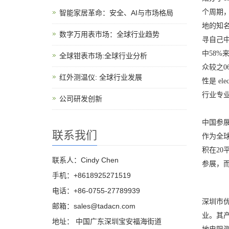
个周期
智能家居革命：安全、AI与市场格局
地的知
数字万用表市场：全球行业趋势
寻自己中
中58%
全球钳表市场:全球行业分析
众较之
红外测温仪: 全球行业发展
性是 e
行业专
公司研发创新
中国参
联系我们
作为全球
积在2
联系人：Cindy Chen
参展，
手机：+8618925271519
电话：+86-0755-27789939
深圳市
邮箱：sales@tadacn.com
业。其
地址： 中国广东深圳宝安福海街道