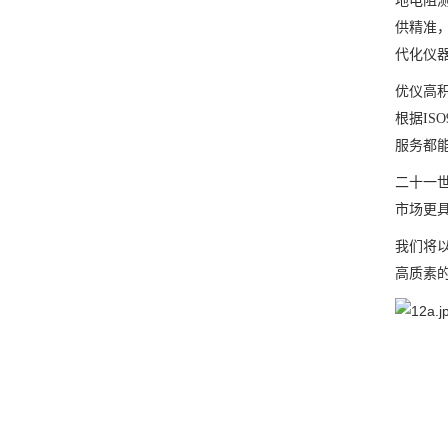
地电阻
供精准，
代化仪
优仪高
根据IS
服务都
二十一
市场更
我们将
高质素