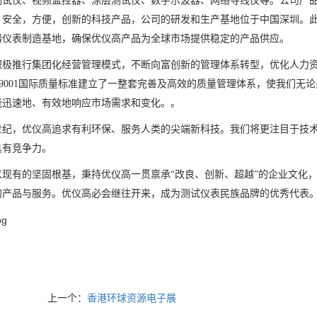
测试仪、视频监控器、涂层测试仪、数字示波器、网络寻线仪等。公司产
安全，方便，创新的科技产品，公司的研发和生产基地位于中国深圳。此外，
器仪表制造基地，确保优仪高产品为全球市场提供稳定的产品供应。
积极推行集团化经营管理模式，不断向富创新的管理体系转型，优化人力
O9001国际质量标准建立了一整套完善及高效的质量管理体系，使我们
能迅速地、有效地响应市场需求和变化。。
世纪，优仪高追求有利环保、服务人类的尖端新科技。我们将更注目于技
具有竞争力。
以现有的坚固根基，秉持优仪高一贯禀承“改良、创新、超越”的企业文化
的产品与服务。优仪高必会继往开来，成为测试仪表民族品牌的优秀代表
上一个：
香港环球资源电子展