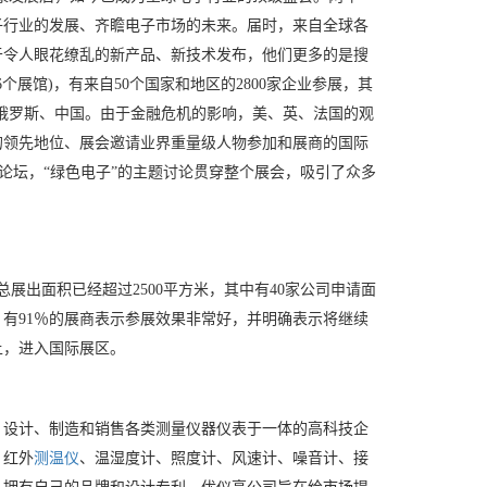
子行业的发展、齐瞻电子市场的未来。届时，来自全球各
于令人眼花缭乱的新产品、新技术发布，他们更多的是搜
16个展馆)，有来自50个国家和地区的2800家企业参展，其
非、俄罗斯、中国。由于金融危机的影响，美、英、法国的观
的领先地位、展会邀请业界重量级人物参加和展商的国际
讨会及论坛，“绿色电子”的主题讨论贯穿整个展会，吸引了众多
总展出面积已经超过2500平方米，其中有40家公司申请面
有91％的展商表示参展效果非常好，并明确表示将继续
上，进入国际展区。
、设计、制造和销售各类测量仪器仪表于一体的高科技企
、红外
测温仪
、温湿度计、照度计、风速计、噪音计、接