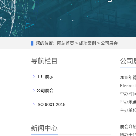
您的位置：
网站首页
>
成功案例
>
公司展会
导航栏目
公司
工厂展示
2018
Electron
公司展会
举办时间：
举办地点：
ISO 9001:2015
主办单
新闻中心
展会介
始办于1